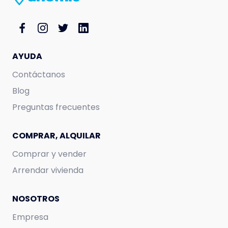
AYUDA
Contáctanos
Blog
Preguntas frecuentes
420.000
CLP
425.000
CLP
300.000
CLP
COMPRAR, ALQUILAR
Comprar y vender
Arrendar vivienda
NOSOTROS
Empresa