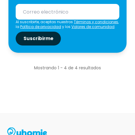
Al suscribirte, aceptas nuestros
Términos y condiciones
,
la
Política de privacidad
y los
Valores de comunidad
.
Suscribirme
Mostrando
1
-
4
de
4
resultados
620.000
CLP