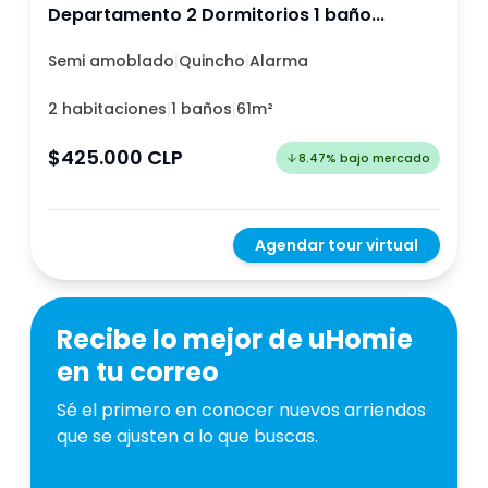
Departamento 2 Dormitorios 1 baño...
Semi amoblado
|
Quincho
|
Alarma
2 habitaciones
|
1 baños
|
61m²
$425.000 CLP
8.47
%
bajo mercado
Agendar tour virtual
Recibe lo mejor de uHomie
en tu correo
Sé el primero en conocer nuevos arriendos
que se ajusten a lo que buscas.