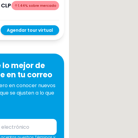
Amoblado
 CLP
1.44
%
sobre mercado
Metro cerca
Ascensor
Agendar tour virtual
Piscina
Borrar
 lo mejor de
 en tu correo
mero en conocer nuevos
que se ajusten a lo que
e, aceptas nuestros
Términos y