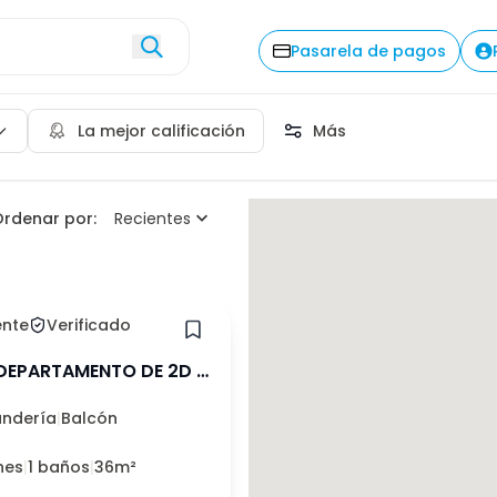
Pasarela de pagos
Pasarela de pagos
La mejor calificación
Más
iten perros
rdenar por:
Recientes
iten gatos
Tipo de propiedad
Hace 12 meses
ente
Verificado
Ver 103 arriendos
Número de habitaciones
DEPARTAMENTO DE 2D Y
andería
|
Balcón
nes
|
1 baños
|
36m²