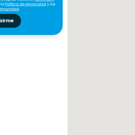
, la
Política de privacidad
y los
comunidad
.
birme