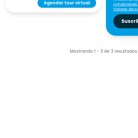
Agendar tour virtual
condiciones
Valores de 
Suscri
Mostrando
1
-
3
de
3
resultados