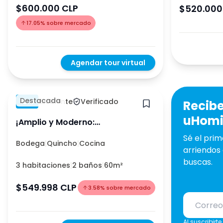
Bodega
$600.000 CLP
$520.000
17.05
%
sobre mercado
Oficina
Agendar tour virtual
Hace 1 año
Destacada
10.0
Excelente
Verificado
Recibe
uHomie
¡Amplio y Moderno:
3D+2B+1B+1EST ...
Sé el pri
Bodega
|
Quincho
|
Cocina
arriendos 
buscas.
3 habitaciones
|
2 baños
|
60m²
$549.998 CLP
3.58
%
sobre mercado
Al suscribirt