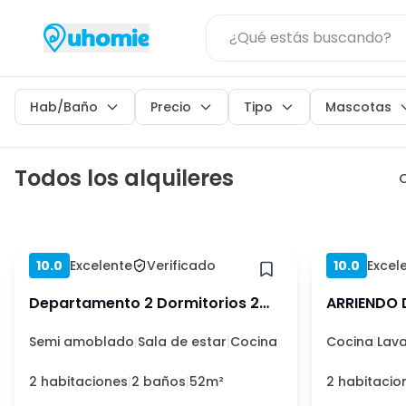
Sin depósito
Precios
Casa
Hab/Baño
Precio
Tipo
Mascotas
Habitación
Departamento
Se adm
Precio Mínimo
Precio Máximo
Todos los alquileres
Local
O
Estudio
1
2
3
+4
$
$
Condominio
Se adm
Hace 1 mes
Casa
1
2
3
4
5
10.0
Excelente
Verificado
10.0
Excel
Habitación
Borrar
Departamento 2 Dormitorios 2
ARRIENDO 
LocalComercial
Baño...
1B ...
Semi amoblado
|
Sala de estar
|
Cocina
Cocina
|
Lav
Apartamento
2 habitaciones
|
2 baños
|
52m²
Apartaestudio
2 habitacio