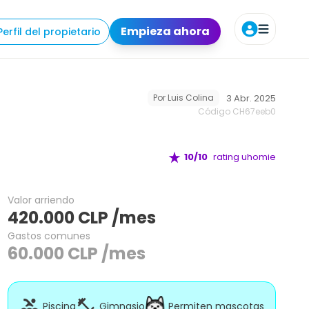
odidades
Requisitos
Ubicación
Agendar tour
Empieza ahora
Perfil del propietario
3 Abr. 2025
Por
Luis Colina
Código CH
67eeb0
10
/10
rating uhomie
Valor arriendo
420.000
CLP
/mes
Gastos comunes
60.000
CLP
/mes
Piscina
Gimnasio
Permiten mascotas