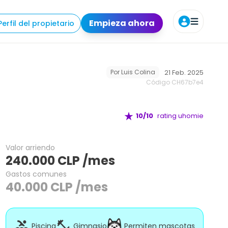
odidades
Requisitos
Ubicación
Agendar tour
Empieza ahora
Perfil del propietario
21 Feb. 2025
Por
Luis Colina
Código CH
67b7e4
10
/10
rating uhomie
Valor arriendo
240.000
CLP
/mes
Gastos comunes
40.000
CLP
/mes
Piscina
Gimnasio
Permiten mascotas