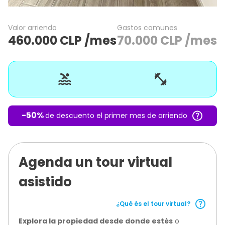
Valor arriendo
Gastos comunes
460.000
CLP
/mes
70.000
CLP
/mes
-
50
%
de descuento el primer mes de arriendo
Agenda un tour virtual
asistido
¿Qué és el tour virtual?
Explora la propiedad desde donde estés
o