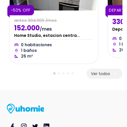
-50% OFF
DEPART
330
antes
304.000 /mes
152.000
/mes
Depart
Home Studio, estacion centra...
0
ha
1
ba
0
habitaciones
26
1
baños
26
m²
Ver todos