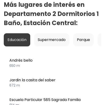
Más lugares de interés en
Departamento 2 Dormitorios 1
Baño, Estación Central
:
Educación
Supermercado
Parque
Ho
Andrés bello
650 m
Jardin la casita del saber
672 m
Escuela Particular 585 Sagrada Familia
914 m