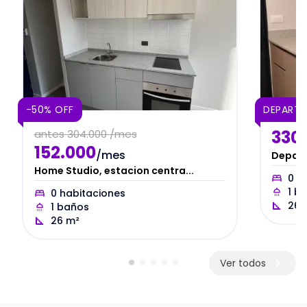
-50% OFF
DEPART
330
antes
304.000 /mes
152.000
/mes
Depart
Home Studio, estacion centra...
0
ha
1
ba
0
habitaciones
26
1
baños
26
m²
Ver todos