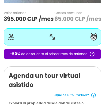
Valor arriendo
Gastos comunes
395.000
CLP
/mes
65.000
CLP
/mes
-
50
%
de descuento el primer mes de arriendo
Agenda un tour virtual
asistido
¿Qué és el tour virtual?
Explora la propiedad desde donde estés
o