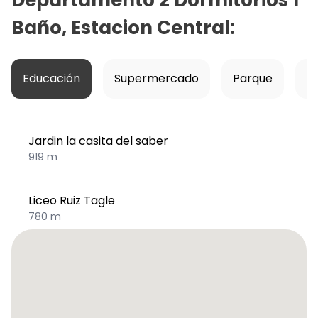
Baño, Estacion Central
:
Educación
Supermercado
Parque
Ho
Jardin la casita del saber
919 m
Liceo Ruiz Tagle
780 m