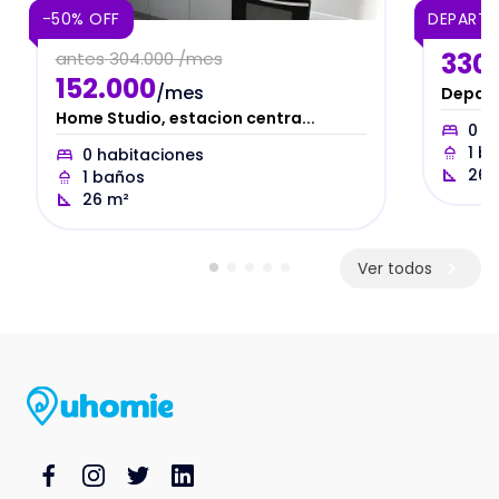
-50% OFF
DEPART
330
antes
304.000 /mes
152.000
/mes
Depart
Home Studio, estacion centra...
0
ha
1
ba
0
habitaciones
26
1
baños
26
m²
Ver todos