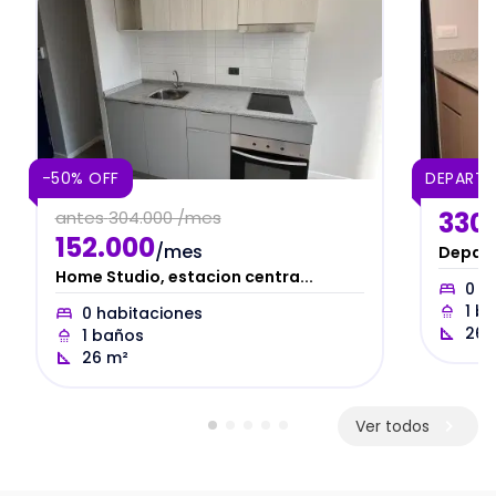
-50% OFF
DEPART
330
antes
304.000 /mes
152.000
/mes
Depart
Home Studio, estacion centra...
0
ha
1
ba
0
habitaciones
26
1
baños
26
m²
Ver todos