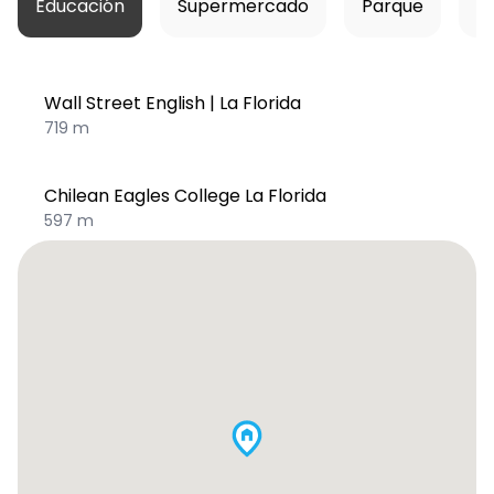
Educación
Supermercado
Parque
Ho
Wall Street English | La Florida
719 m
Chilean Eagles College La Florida
597 m