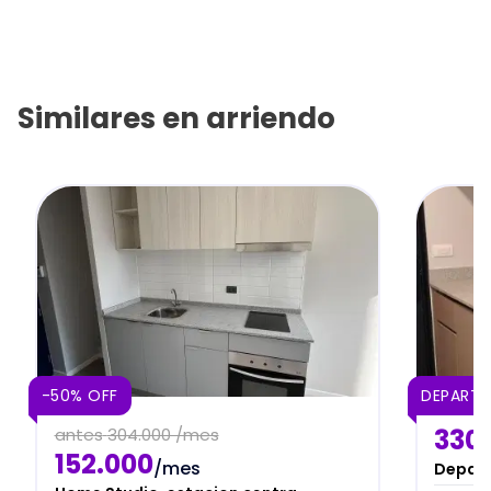
Similares en
arriendo
-50% OFF
DEPART
330
antes
304.000 /mes
152.000
/mes
Depart