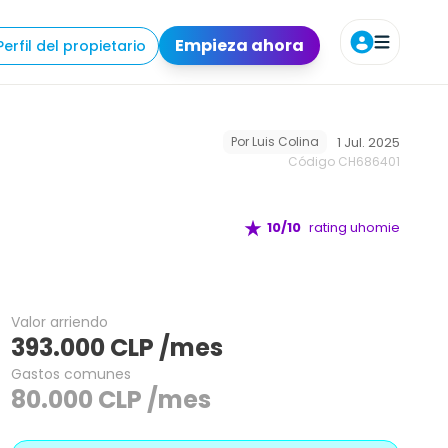
odidades
Requisitos
Ubicación
Agendar tour
Empieza ahora
Perfil del propietario
1 Jul. 2025
Por
Luis Colina
Código CH
686401
10
/10
rating uhomie
Valor arriendo
393.000
CLP
/mes
Gastos comunes
80.000
CLP
/mes