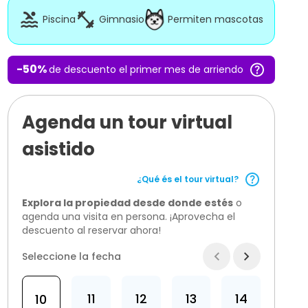
Piscina
Gimnasio
Permiten mascotas
-
50
%
de descuento el primer mes de arriendo
Agenda un tour virtual
asistido
¿Qué és el tour virtual?
Explora la propiedad desde donde estés
o
agenda una visita en persona. ¡Aprovecha el
descuento al reservar ahora!
Seleccione la fecha
11
12
13
14
10