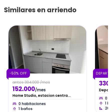
Similares en
arriendo
-50% OFF
DEPART
330
antes
304.000 /mes
152.000
/mes
Depart
Home Studio, estacion centra...
0
ha
1
ba
0
habitaciones
26
1
baños