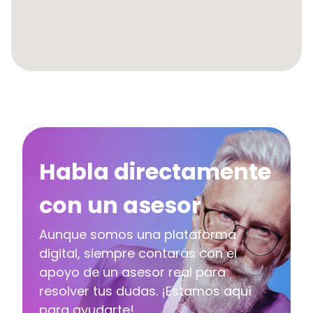
Habla directamente
con un asesor
Aunque somos una plataforma
digital, siempre contarás con el
apoyo de un asesor real para
resolver tus dudas. ¡Estamos aquí
para ayudarte!