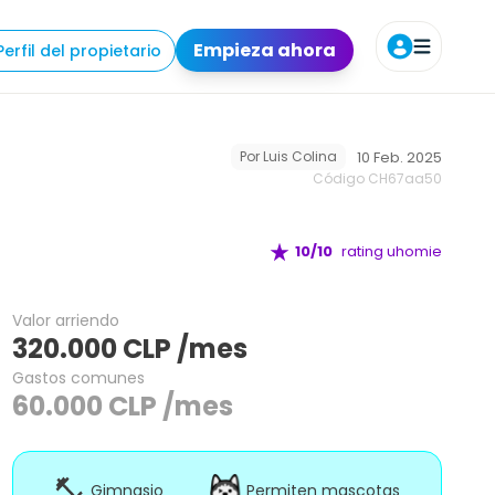
odidades
Requisitos
Ubicación
Agendar tour
Empieza ahora
Perfil del propietario
10 Feb. 2025
Por
Luis Colina
Código CH
67aa50
10
/10
rating uhomie
Valor arriendo
320.000
CLP
/mes
Gastos comunes
60.000
CLP
/mes
Gimnasio
Permiten mascotas