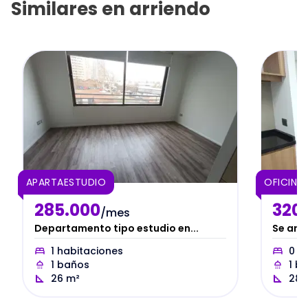
Similares en
arriendo
APARTAESTUDIO
OFICINA
285.000
320
/mes
Departamento tipo estudio en...
Se arri
1
habitaciones
0
ha
1
baños
1
ba
26
m²
28