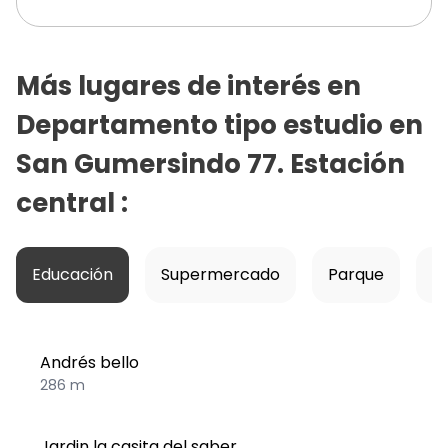
Más lugares de interés en
Departamento tipo estudio en
San Gumersindo 77. Estación
central
:
Educación
Supermercado
Parque
Ho
Andrés bello
286 m
Jardin la casita del saber