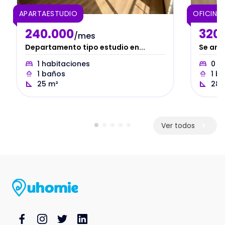
APARTAESTUDIO
OFICINA
240.000
320
/mes
Departamento tipo estudio en...
Se arri
1
habitaciones
0
ha
1
baños
1
ba
25
m²
28
Ver todos