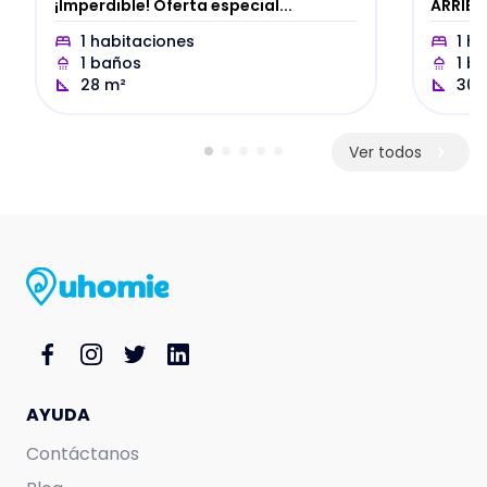
¡Imperdible! Oferta especial...
ARRIEN
1
habitaciones
1
ha
1
baños
1
ba
28
m²
30
Ver todos
AYUDA
Contáctanos