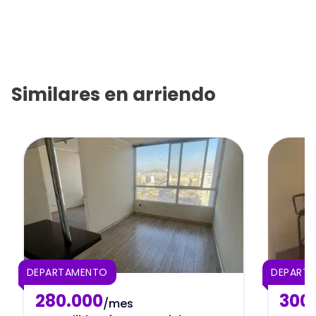
Similares en
arriendo
DEPARTAMENTO
DEPART
280.000
300
/mes